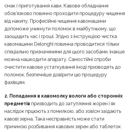
смак і приготування кави. Кавове обладнання
обов’язково повинно проходити процедуру чищення
від накипу. Професійне чищення кавомашини
допоможе уникнути поломок в майбутньому, що
заощадить час і гроші. Згідно з інструкцією чистка
кавомашини Delonghi повинна проводитися тільки
спеціально призначеними для цього засобами, інакше
можна нашкодити апарату. Самостійні спроби
очистити кавове устаткування іноді призводять до
поломок, безпечніше довірити цю процедуру
фахівцям.
2. Попадання в кавомолку вологи або сторонніх
предметів
призводить до затуплення жорен і як
наслідок прцюють з помилкою, або зовісм заїдають
кавові зерна. Така несправність може стати
причиною розбивання кавових зерен або таблеток