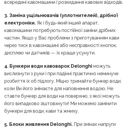
всередині кавомашини і розкидання кавових відходів.
3. Заміна ущільнювачів (уплотнителей), дрібної
електроніки.
Як і будь-який інший апарат,
кавомашини потребують постійної заміни дрібних
частин. Якщо у Вас проблеми з приготуванням кави
через тиск в кавомашині або несправності кнопок,
дисплею чи датчиків — їх краще усунути.
4. Бункери води кавоварок Delonghi
можуть
вислизнути з руки і при падінні практично неминуче
розбиття їх об підлогу. Міцно тримайте бункер води,
коли Ви його знімаєте для наповнення водою. Не
ставте бункер для води на поверхню, з якої можуть
його випадково зіштовхнути! Ми можемо замінити
бункери для води, кави та жмиху.
5. Блоки живлення Delonghi.
При змінах напруги