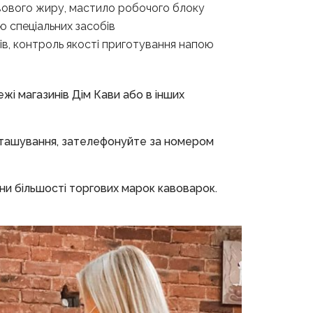
авового жиру, мастило робочого блоку
 спеціальних засобів
тів, контроль якості приготування напою
жі магазинів Дім Кави або в інших
зташування, зателефонуйте за номером
ни більшості торгових марок кавоварок.