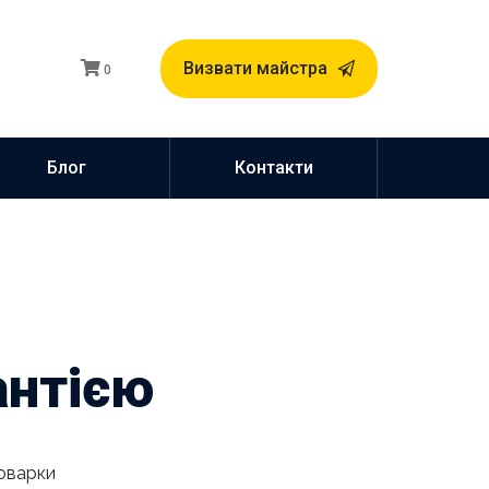
Визвати майстра
0
Блог
Контакти
антією
воварки