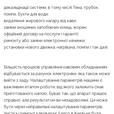
декальцінаціі системи, в тому числі Тена, трубок,
помпи, бухти для води;
видалення жирового нагару від кави;
заміни зношених запобіжних кілець, жорен;
офіційний договір на послуги і гарантії;
ремонту або заміни електронної начинки;
установки нового движка, нагрівача, помпи і так далі.
Більшість процесів управління кавовим обладнанням
відбувається за рахунок електроніки, яка також може
вийти з ладу. Налаштування параметрів машини є
важливим етапом роботи, від якого залежить смак
приготованого напою. Буває так, що апарат працює
справно, але результатом ви незадоволені. Це може
бути через неправильні налаштування параметрів.
Чистка і ремонт кавоварок Saeco в Києві не буде