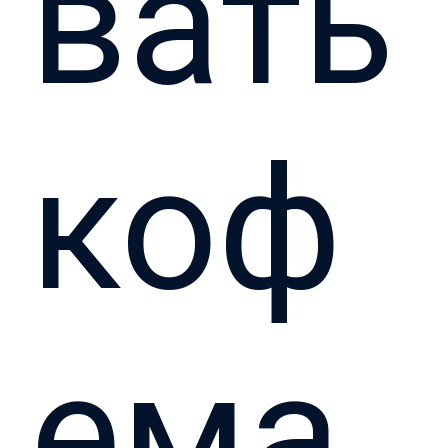
вать
коф
ема