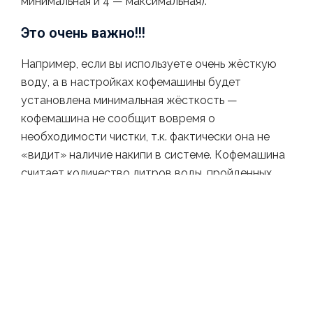
минимальная и 4 — максимальная).
Это очень важно!!!
Например, если вы используете очень жёсткую
воду, а в настройках кофемашины будет
установлена минимальная жёсткость —
кофемашина не сообщит вовремя о
необходимости чистки, т.к. фактически она не
«видит» наличие накипи в системе. Кофемашина
считает количество литров воды, пройденных
через гидравлическую систему, и на основании
установленной жёсткости автоматически
пересчитывает объём воды после которого
потребуется чистка.