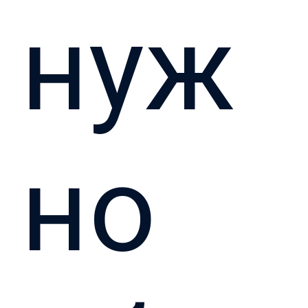
нуж
но