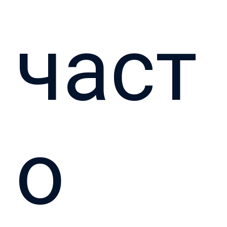
част
о