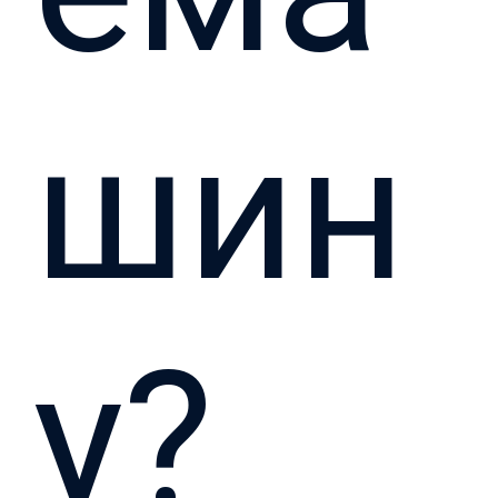
шин
у?