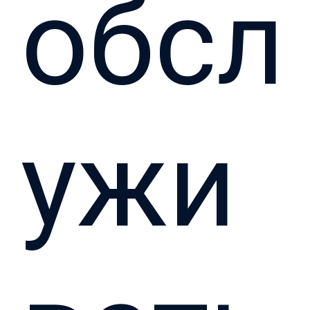
обсл
ужи